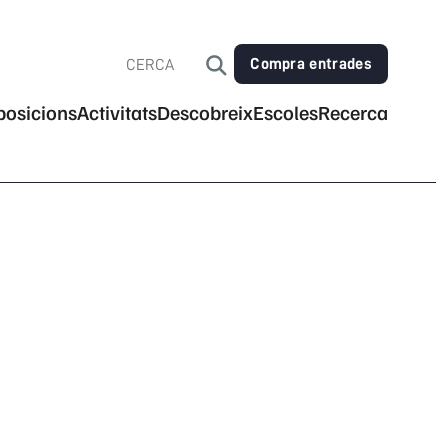
Compra entrades
posicions
Activitats
Descobreix
Escoles
Recerca