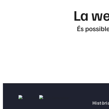
La we
És possible
Històri